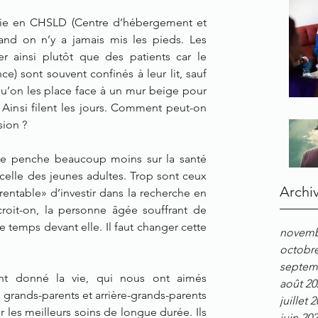
a vie en CHSLD (Centre d’hébergement et 
nd on n’y a jamais mis les pieds. Les 
r ainsi plutôt que des patients car le 
e) sont souvent confinés à leur lit, sauf 
u’on les place face à un mur beige pour 
 Ainsi filent les jours. Comment peut-on 
sion ?
 se penche beaucoup moins sur la santé 
elle des jeunes adultes. Trop sont ceux 
Archi
rentable» d’investir dans la recherche en 
croit-on, la personne âgée souffrant de 
temps devant elle. Il faut changer cette 
novemb
octobr
septem
t donné la vie, qui nous ont aimés 
août 20
 grands-parents et arrière-grands-parents 
juillet 
r les meilleurs soins de longue durée. Ils 
juin 20