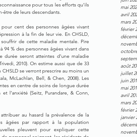
econnaissance pour tous les efforts qu’ils 
mai 20
n-être de leurs descendants.
avril 20
mars 2
 pour cent des personnes âgées vivant 
février 
ression à la fin de leur vie. En CHSLD, 
décemb
ouffrir de cette maladie mentale. Pire 
novemb
à 94 % des personnes âgées vivant dans 
octobr
 durée seront atteintes d’une maladie 
septem
Trivedi, 2010). On estime aussi que de 33 
août 20
CHSLD se verront prescrire au moins un 
juillet 
a, McLachlan, Bell, & Chen, 2008). Les 
juin 20
antes en centre de soins de longue durée 
mai 20
et l’anxiété (Seitz, Purandare, & Conn, 
avril 20
mars 2
février 
attribuer au hasard la prévalence de la 
janvier
s âgées par rapport à la population 
décemb
velles pleuvent pour expliquer cette 
novemb
de personnel soignant, les résidents de 