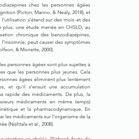
zodiazépines chez les personnes âgées 
nition (Picton, Marino, & Nealy, 2018), et 
utilisation s’étend sur des mois et des 
 De plus, une étude menée en CHSLD, au 
sation chronique des benzodiazépines, 
 à l’insomnie, peut causer des symptômes 
lfson, & Monette, 2000).
es personnes âgées sont plus sujettes à 
res que les personnes plus jeunes. Cela 
ersonnes âgées éliminent plus lentement 
, et qu’il s’ensuit une accumulation 
s rapide des médicaments. De plus, la 
lusieurs médicaments en même temps) 
cinétique et la pharmacodynamique. En 
par les médicaments sur l’organisme de la 
e (Nishtala et al., 2008).
 réaction en chaîne. D’abord, faute de 