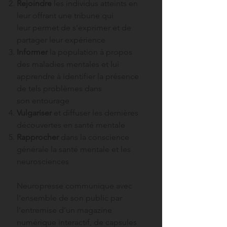
Rejoindre
les individus atteints en
leur offrant une tribune qui
leur permet de s'exprimer et de
partager leur expérience
Informer
la population à propos
des maladies mentales et lui
apprendre à identifier la présence
de tels problèmes dans
son entourage
Vulgariser
et diffuser les dernières
découvertes en santé mentale
Rapprocher
dans la conscience
générale la santé mentale et les
neurosciences
Neuropresse communique
avec
l’ensemble de son public par
l’entremise d’un magazine
numérique interactif, de capsules