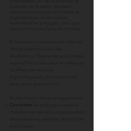
d'étudiantes en neurosciences et
sciences de la santé,
œuvrant
bénévolement pour combattre la
stigmatisation de la maladie
mentale et les préjugés, ainsi que
pour promouvoir la santé mentale.
À l'origine un
mouvement créé par
des étudiant.e.s pour des
étudiant.e.s, Neuropresse s’adresse
aujourd’hui à tous ceux et celles qui
souffrent de troubles
psychologiques, à leurs proches,
ainsi qu’au grand public.
Notre mission et nos engagements
Combattre
les préjugés contre la
maladie mentale et la stigmatisation
des personnes atteintes de troubles
psychiques