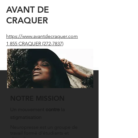
AVANT DE
CRAQUER
https://www.avantdecraquer.com
1 855 CRAQUER
(272-7837)
NOTRE MISSION
Un mouvement
contre
la
stigmatisation
Neuropresse est un groupe de
travail formé d'étudiants et