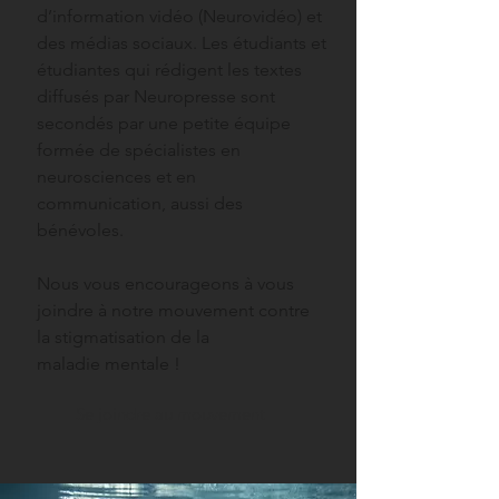
d’information vidéo (Neurovidéo) et
des médias sociaux. Les étudiants et
étudiantes qui rédigent les textes
diffusés par Neuropresse sont
secondés par une petite équipe
formée de spécialistes en
neurosciences et en
communication, aussi des
bénévoles.
Nous vous encourageons à vous
joindre à notre mouvement contre
la stigmatisation de la
maladie mentale !
Se joindre au mouvement