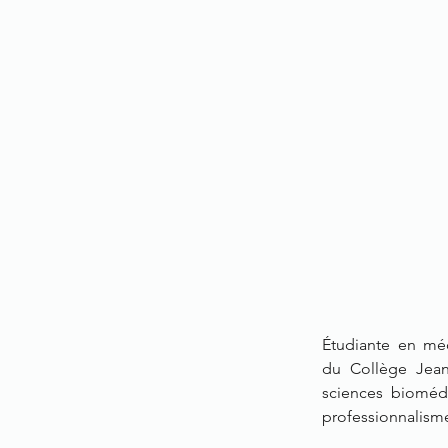
Étudiante en méd
du
Collège Jea
sciences bioméd
professionnalism