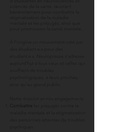
d'étudiantes en neurosciences et
sciences de la santé,
œuvrant
bénévolement pour combattre la
stigmatisation de la maladie
mentale et les préjugés, ainsi que
pour promouvoir la santé mentale.
À l'origine un
mouvement créé par
des étudiant.e.s pour des
étudiant.e.s, Neuropresse s’adresse
aujourd’hui à tous ceux et celles qui
souffrent de troubles
psychologiques, à leurs proches,
ainsi qu’au grand public.
Notre mission et nos engagements
Combattre
les préjugés contre la
maladie mentale et la stigmatisation
des personnes atteintes de troubles
psychiques