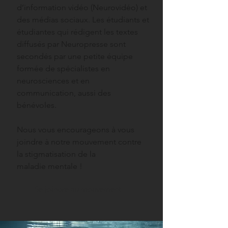
d’information vidéo (Neurovidéo) et
des médias sociaux. Les étudiants et
étudiantes qui rédigent les textes
diffusés par Neuropresse sont
secondés par une petite équipe
formée de spécialistes en
neurosciences et en
communication, aussi des
bénévoles.
Nous vous encourageons à vous
joindre à notre mouvement contre
la stigmatisation de la
maladie mentale !
Se joindre au mouvement