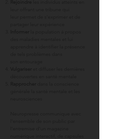
Rejoindre
les individus atteints en
leur offrant une tribune qui
leur permet de s'exprimer et de
partager leur expérience
Informer
la population à propos
des maladies mentales et lui
apprendre à identifier la présence
de tels problèmes dans
son entourage
Vulgariser
et diffuser les dernières
découvertes en santé mentale
Rapprocher
dans la conscience
générale la santé mentale et les
neurosciences
Neuropresse communique
avec
l’ensemble de son public par
l’entremise d’un magazine
numérique interactif, de capsules