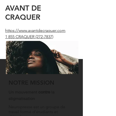
AVANT DE
CRAQUER
https://www.avantdecraquer.com
1 855 CRAQUER
(272-7837)
NOTRE MISSION
Un mouvement
contre
la
stigmatisation
Neuropresse est un groupe de
travail formé d'étudiants et