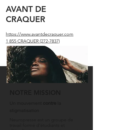
AVANT DE
CRAQUER
https://www.avantdecraquer.com
1 855 CRAQUER
(272-7837)
NOTRE MISSION
Un mouvement
contre
la
stigmatisation
Neuropresse est un groupe de
travail formé d'étudiants et