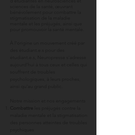
d'étudiantes en neurosciences et
sciences de la santé,
œuvrant
bénévolement pour combattre la
stigmatisation de la maladie
mentale et les préjugés, ainsi que
pour promouvoir la santé mentale.
À l'origine un
mouvement créé par
des étudiant.e.s pour des
étudiant.e.s, Neuropresse s’adresse
aujourd’hui à tous ceux et celles qui
souffrent de troubles
psychologiques, à leurs proches,
ainsi qu’au grand public.
Notre mission et nos engagements
Combattre
les préjugés contre la
maladie mentale et la stigmatisation
des personnes atteintes de troubles
psychiques