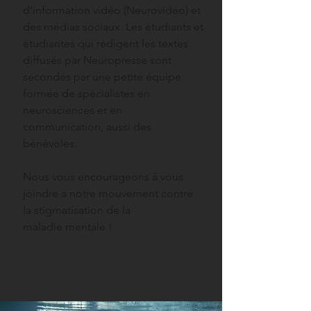
d’information vidéo (Neurovidéo) et
des médias sociaux. Les étudiants et
étudiantes qui rédigent les textes
diffusés par Neuropresse sont
secondés par une petite équipe
formée de spécialistes en
neurosciences et en
communication, aussi des
bénévoles.
Nous vous encourageons à vous
joindre à notre mouvement contre
la stigmatisation de la
maladie mentale !
Se joindre au mouvement