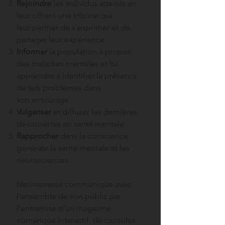
Rejoindre
les individus atteints en
leur offrant une tribune qui
leur permet de s'exprimer et de
partager leur expérience
Informer
la population à propos
des maladies mentales et lui
apprendre à identifier la présence
de tels problèmes dans
son entourage
Vulgariser
et diffuser les dernières
découvertes en santé mentale
Rapprocher
dans la conscience
générale la santé mentale et les
neurosciences
Neuropresse communique
avec
l’ensemble de son public par
l’entremise d’un magazine
numérique interactif, de capsules