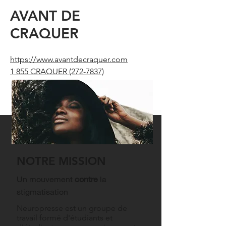
AVANT DE
CRAQUER
https://www.avantdecraquer.com
1 855 CRAQUER
(272-7837)
NOTRE MISSION
Un mouvement
contre
la
stigmatisation
Neuropresse est un groupe de
travail formé d'étudiants et