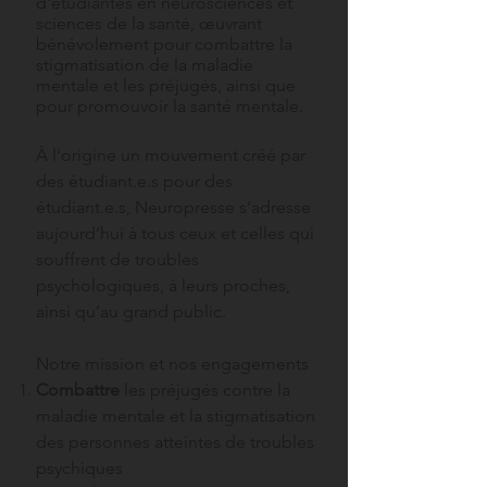
d'étudiantes en neurosciences et
sciences de la santé,
œuvrant
bénévolement pour combattre la
stigmatisation de la maladie
mentale et les préjugés, ainsi que
pour promouvoir la santé mentale.
À l'origine un
mouvement créé par
des étudiant.e.s pour des
étudiant.e.s, Neuropresse s’adresse
aujourd’hui à tous ceux et celles qui
souffrent de troubles
psychologiques, à leurs proches,
ainsi qu’au grand public.
Notre mission et nos engagements
Combattre
les préjugés contre la
maladie mentale et la stigmatisation
des personnes atteintes de troubles
psychiques