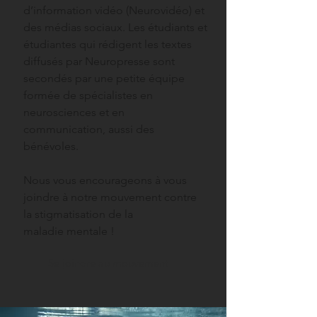
d’information vidéo (Neurovidéo) et
des médias sociaux. Les étudiants et
étudiantes qui rédigent les textes
diffusés par Neuropresse sont
secondés par une petite équipe
formée de spécialistes en
neurosciences et en
communication, aussi des
bénévoles.
Nous vous encourageons à vous
joindre à notre mouvement contre
la stigmatisation de la
maladie mentale !
Se joindre au mouvement