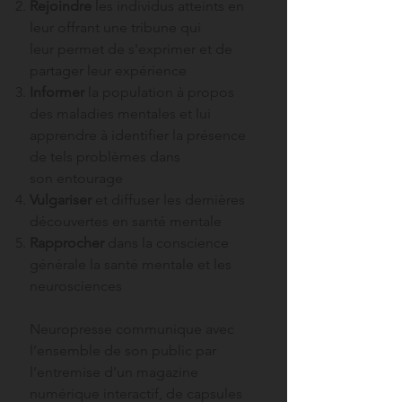
Rejoindre
les individus atteints en
leur offrant une tribune qui
leur permet de s'exprimer et de
partager leur expérience
Informer
la population à propos
des maladies mentales et lui
apprendre à identifier la présence
de tels problèmes dans
son entourage
Vulgariser
et diffuser les dernières
découvertes en santé mentale
Rapprocher
dans la conscience
générale la santé mentale et les
neurosciences
Neuropresse communique
avec
l’ensemble de son public par
l’entremise d’un magazine
numérique interactif, de capsules