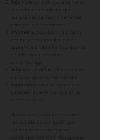
Rejoindre
les individus atteints en
leur offrant une tribune qui
leur permet de s'exprimer et de
partager leur expérience
Informer
la population à propos
des maladies mentales et lui
apprendre à identifier la présence
de tels problèmes dans
son entourage
Vulgariser
et diffuser les dernières
découvertes en santé mentale
Rapprocher
dans la conscience
générale la santé mentale et les
neurosciences
Neuropresse communique
avec
l’ensemble de son public par
l’entremise d’un magazine
numérique interactif, de capsules