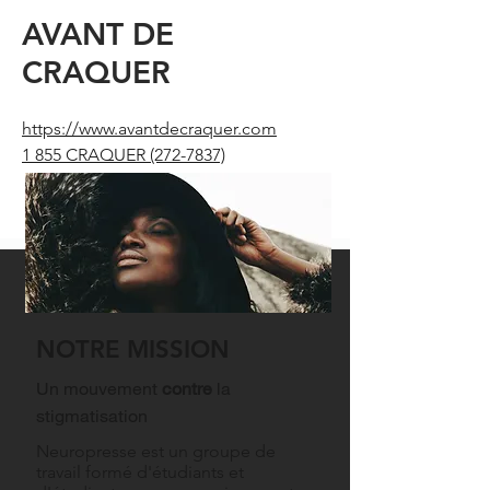
AVANT DE
CRAQUER
https://www.avantdecraquer.com
1 855 CRAQUER
(272-7837)
NOTRE MISSION
Un mouvement
contre
la
stigmatisation
Neuropresse est un groupe de
travail formé d'étudiants et