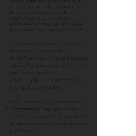
d'étudiantes en neurosciences et
sciences de la santé,
œuvrant
bénévolement pour combattre la
stigmatisation de la maladie
mentale et les préjugés, ainsi que
pour promouvoir la santé mentale.
À l'origine un
mouvement créé par
des étudiant.e.s pour des
étudiant.e.s, Neuropresse s’adresse
aujourd’hui à tous ceux et celles qui
souffrent de troubles
psychologiques, à leurs proches,
ainsi qu’au grand public.
Notre mission et nos engagements
Combattre
les préjugés contre la
maladie mentale et la stigmatisation
des personnes atteintes de troubles
psychiques