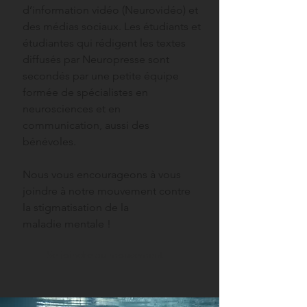
d’information vidéo (Neurovidéo) et
des médias sociaux. Les étudiants et
étudiantes qui rédigent les textes
diffusés par Neuropresse sont
secondés par une petite équipe
formée de spécialistes en
neurosciences et en
communication, aussi des
bénévoles.
Nous vous encourageons à vous
joindre à notre mouvement contre
la stigmatisation de la
maladie mentale !
Se joindre au mouvement