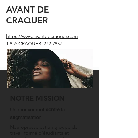
AVANT DE
CRAQUER
https://www.avantdecraquer.com
1 855 CRAQUER
(272-7837)
NOTRE MISSION
Un mouvement
contre
la
stigmatisation
Neuropresse est un groupe de
travail formé d'étudiants et