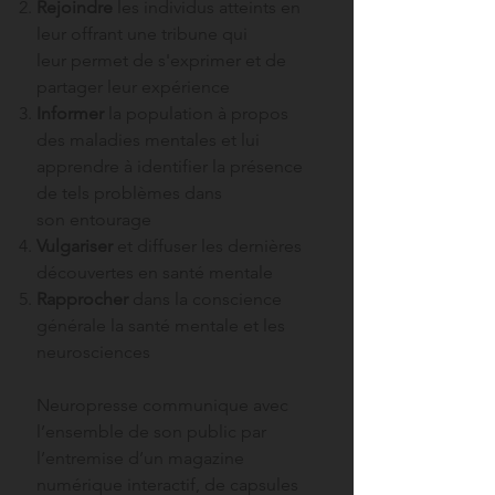
Rejoindre
les individus atteints en
leur offrant une tribune qui
leur permet de s'exprimer et de
partager leur expérience
Informer
la population à propos
des maladies mentales et lui
apprendre à identifier la présence
de tels problèmes dans
son entourage
Vulgariser
et diffuser les dernières
découvertes en santé mentale
Rapprocher
dans la conscience
générale la santé mentale et les
neurosciences
Neuropresse communique
avec
l’ensemble de son public par
l’entremise d’un magazine
numérique interactif, de capsules