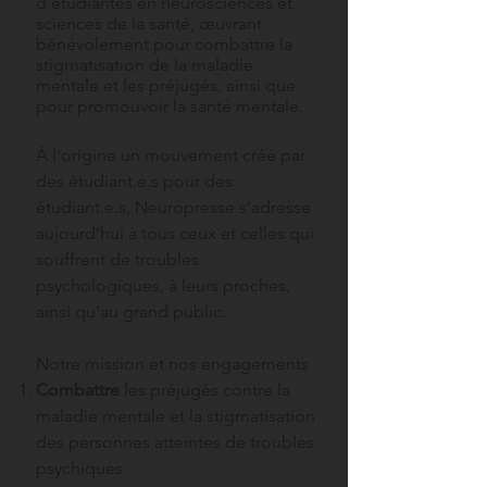
d'étudiantes en neurosciences et
sciences de la santé,
œuvrant
bénévolement pour combattre la
stigmatisation de la maladie
mentale et les préjugés, ainsi que
pour promouvoir la santé mentale.
À l'origine un
mouvement créé par
des étudiant.e.s pour des
étudiant.e.s, Neuropresse s’adresse
aujourd’hui à tous ceux et celles qui
souffrent de troubles
psychologiques, à leurs proches,
ainsi qu’au grand public.
Notre mission et nos engagements
Combattre
les préjugés contre la
maladie mentale et la stigmatisation
des personnes atteintes de troubles
psychiques