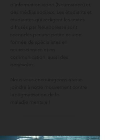
d’information vidéo (Neurovidéo) et
des médias sociaux. Les étudiants et
étudiantes qui rédigent les textes
diffusés par Neuropresse sont
secondés par une petite équipe
formée de spécialistes en
neurosciences et en
communication, aussi des
bénévoles.
Nous vous encourageons à vous
joindre à notre mouvement contre
la stigmatisation de la
maladie mentale !
Se joindre au mouvement