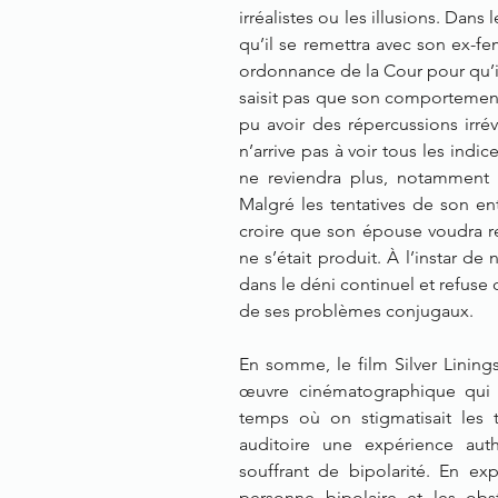
irréalistes ou les illusions. Dans 
qu’il se remettra avec son ex-f
ordonnance de la Cour pour qu’il 
saisit pas que son comportement 
pu avoir des répercussions irrév
n’arrive pas à voir tous les indi
ne reviendra plus, notamment 
Malgré les tentatives de son ent
croire que son épouse voudra r
ne s’était produit. À l’instar de
dans le déni continuel et refuse 
de ses problèmes conjugaux.
En somme, le film Silver Lining
œuvre cinématographique qui c
temps où on stigmatisait les 
auditoire une expérience aut
souffrant de bipolarité. En exp
personne bipolaire et les obs