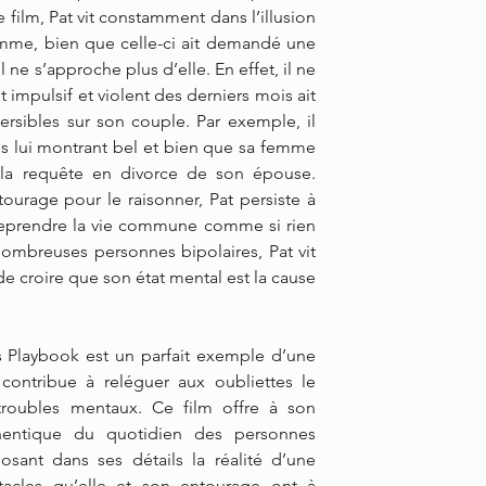
le film, Pat vit constamment dans l’illusion 
emme, bien que celle-ci ait demandé une 
ne s’approche plus d’elle. En effet, il ne 
impulsif et violent des derniers mois ait 
ersibles sur son couple. Par exemple, il 
ces lui montrant bel et bien que sa femme 
la requête en divorce de son épouse. 
ourage pour le raisonner, Pat persiste à 
eprendre la vie commune comme si rien 
 nombreuses personnes bipolaires, Pat vit 
de croire que son état mental est la cause 
s Playbook est un parfait exemple d’une 
ontribue à reléguer aux oubliettes le 
troubles mentaux. Ce film offre à son 
hentique du quotidien des personnes 
osant dans ses détails la réalité d’une 
tacles qu’elle et son entourage ont à 