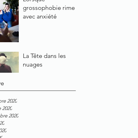
grossophobie rime
avec anxiété
La Tête dans les
nuages
ve
re 2020
e 2020
bre 2020
20
2020
20