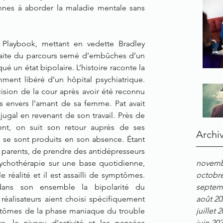
nnes à aborder la maladie mentale sans 
s Playbook, mettant en vedette Bradley 
raite du parcours semé d’embûches d’un 
 un état bipolaire. L’histoire raconte la 
ment libéré d’un hôpital psychiatrique. 
cision de la cour après avoir été reconnu 
 envers l’amant de sa femme. Pat avait 
njugal en revenant de son travail. Près de 
nt, on suit son retour auprès de ses 
Archi
se sont produits en son absence. Étant 
parents, de prendre des antidépresseurs 
ychothérapie sur une base quotidienne, 
novemb
e réalité et il est assailli de symptômes. 
octobr
dans son ensemble la bipolarité du 
septem
réalisateurs aient choisi spécifiquement 
août 20
ptômes de la phase maniaque du trouble 
juillet 
e, le niveau d'activité et les pensées 
juin 20