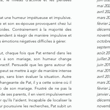
mai 20
avril 20
at une humeur impétueuse et impulsive. 
mars 2
e et son ex-épouse provoquent chez lui 
février 
des. Contrairement à la majorité des 
décemb
endent à réagir de manière impulsive et 
novemb
 émotions négatives difficiles à gérer.
octobr
septem
t, chaque fois que Pat entend dans les 
août 20
ée à son mariage, son humeur change 
juillet 
ractif. Persuadé que les gens autour de 
juin 20
 peut se mettre à agir de manière intense 
mai 20
, sans bien évaluer la situation. Autre 
avril 20
angeante de Pat, il y a cette scène où il 
mars 2
o de son mariage. Frustré de ne pas la 
février 
 de ses parents, il en vient impulsivement 
janvier
 qu’ils l’aident. Incapable de localiser la 
décemb
r poursuivre les recherches, Pat subit un 
novemb