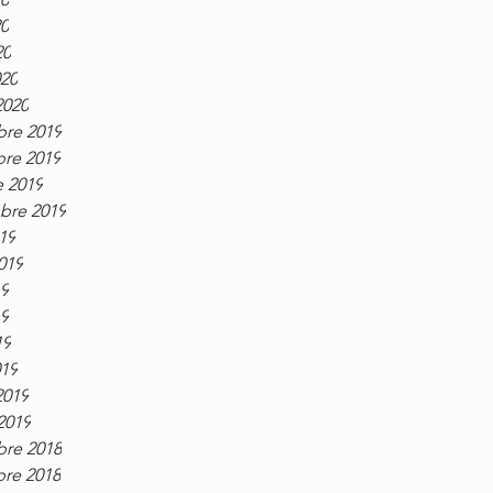
20
20
020
2020
re 2019
re 2019
e 2019
bre 2019
19
2019
19
19
19
019
2019
 2019
re 2018
re 2018