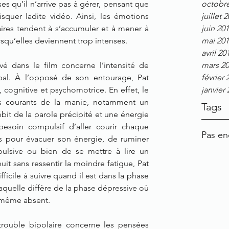
 qu’il n’arrive pas à gérer, pensant que 
octobr
squer ladite vidéo. Ainsi, les émotions 
juillet 
ires tendent à s’accumuler et à mener à 
juin 20
qu’elles deviennent trop intenses.
mai 20
avril 20
dans le film concerne l’intensité de 
mars 2
ipal. À l’opposé de son entourage, Pat 
février 
, cognitive et psychomotrice. En effet, le 
janvier
s courants de la manie, notamment un 
Tags
it de la parole précipité et une énergie 
besoin compulsif d’aller courir chaque 
Pas en
 pour évacuer son énergie, de ruminer 
lsive ou bien de se mettre à lire un 
 sans ressentir la moindre fatigue, Pat 
ficile à suivre quand il est dans la phase 
aquelle diffère de la phase dépressive où 
u même absent.
trouble bipolaire concerne les pensées 