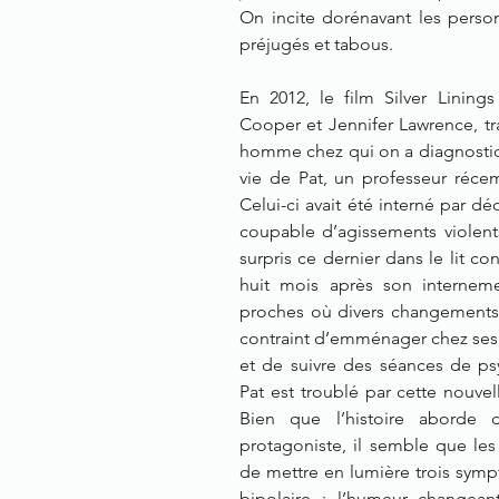
On incite dorénavant les perso
préjugés et tabous.
En 2012, le film Silver Lining
Cooper et Jennifer Lawrence, t
homme chez qui on a diagnostiqué
vie de Pat, un professeur récem
Celui-ci avait été interné par dé
coupable d’agissements violents
surpris ce dernier dans le lit co
huit mois après son interneme
proches où divers changements 
contraint d’emménager chez ses 
et de suivre des séances de ps
Pat est troublé par cette nouvell
Bien que l’histoire aborde 
protagoniste, il semble que les 
de mettre en lumière trois sym
bipolaire : l’humeur changeant