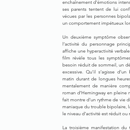
enchaînement d’émotions intenses
ses parents tentent de lui confi
vécues par les personnes bipola
un comportement impétueux lors
Un deuxième symptôme observé 
l’activité du personnage princ
affiche une hyperactivité verbale
film révèle tous les symptôme
besoin réduit de sommeil, un déb
excessive. Qu’il s’agisse d’un 
matin durant de longues heures
mentalement de manière compu
roman d’Hemingway en pleine nuit
fait montre d’un rythme de vie dif
maniaque du trouble bipolaire, l
le niveau d’activité est réduit o
La troisième manifestation du 