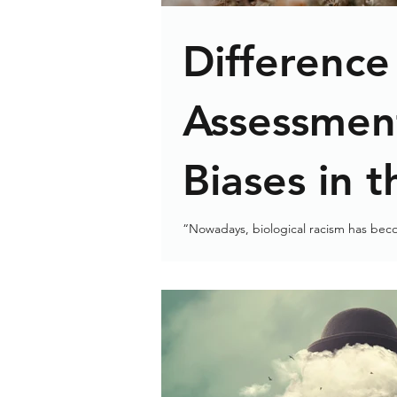
Difference
Assessment
Biases in 
Field
“Nowadays, biological racism has becom
largely been replaced by implicit bias”