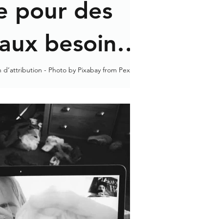
e pour des
 aux besoins
x
n d’attribution - Photo by Pixabay from Pexels
istes ont dû faire équipe pour...