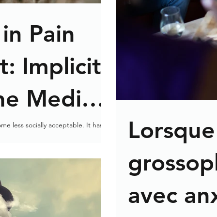
 in Pain
: Implicit
the Medical
Lorsque
e less socially acceptable. It has
; according to Ontario...
grossop
avec an