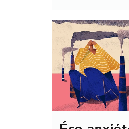
Éco-anxiét