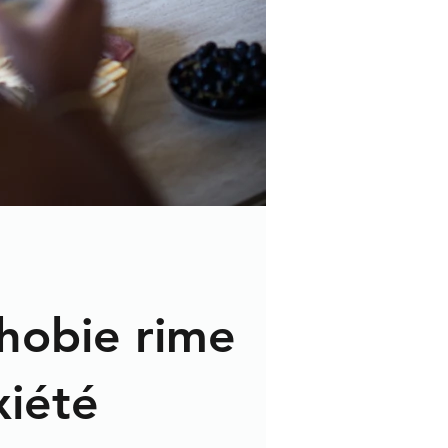
hobie rime
xiété