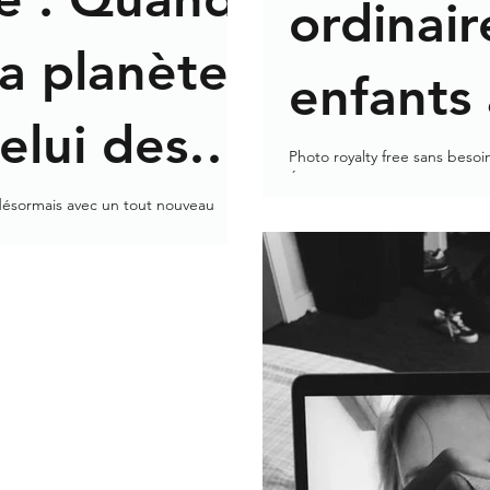
ordinair
la planète
enfants
elui des
spéciau
Photo royalty free sans besoi
Écoles, parents et enfants aut
désormais avec un tout nouveau
agit-il exactement?