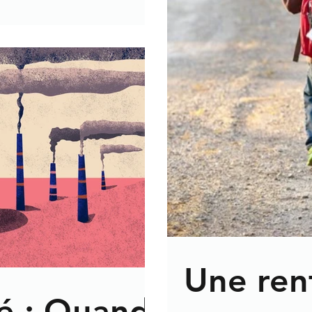
Une ren
é : Quand