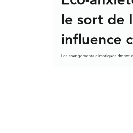
le sort de 
influence c
esprits
Les changements climatiques riment 
phénomène : l'éco-anxiété. De quoi s'